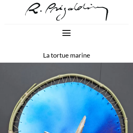
Passer
au
contenu
La tortue marine