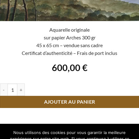
Aquarelle originale
sur papier Arches 300 gr
45 x 65 cm – vendue sans cadre
Certificat d’authenticité – Frais de port inclus
600,00
€
quantité de Le semeur de liberté
AJOUTER AU PANIER
Nous utilisons des cookies pour vous garantir la meilleure
Visa
PayPal
Stripe
MasterCard
expérience sur notre site web. Si vous continuez à utiliser ce