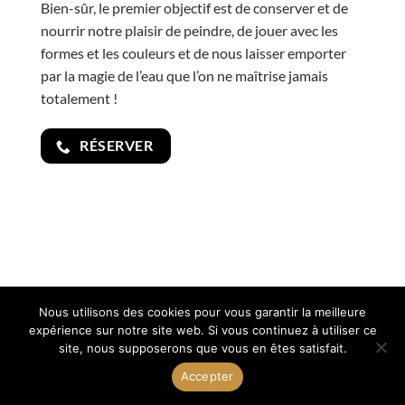
Bien-sûr, le premier objectif est de conserver et de
nourrir notre plaisir de peindre, de jouer avec les
formes et les couleurs et de nous laisser emporter
par la magie de l’eau que l’on ne maîtrise jamais
totalement !
RÉSERVER
Nous utilisons des cookies pour vous garantir la meilleure
Visa
PayPal
Stripe
MasterCard
expérience sur notre site web. Si vous continuez à utiliser ce
site, nous supposerons que vous en êtes satisfait.
CGV
MENTIONS LÉGALES
Accepter
Copyright 2026 ©
Renaud Prégaldiny
, tous droits réservés.