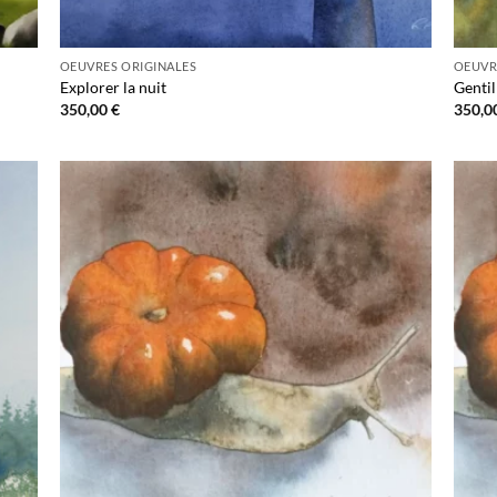
OEUVRES ORIGINALES
OEUVR
Explorer la nuit
Gentil
350,00
€
350,0