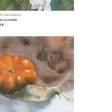
ES ORIGINALES
le orchidée
0
€